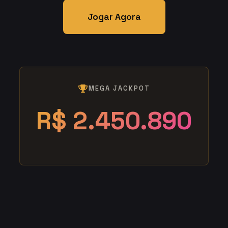
Jogar Agora
MEGA JACKPOT
R$ 2.450.890